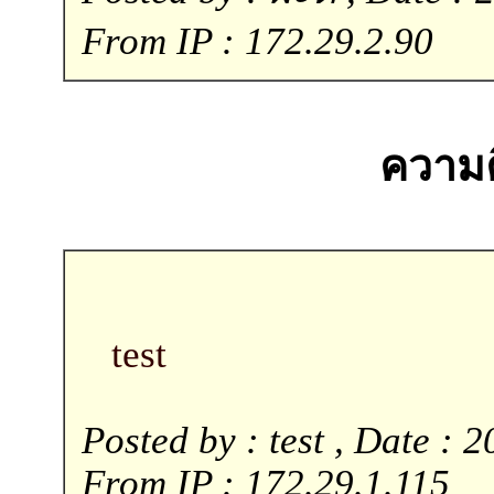
From IP : 172.29.2.90
ความคิ
test
Posted by : test , Date : 
From IP : 172.29.1.115