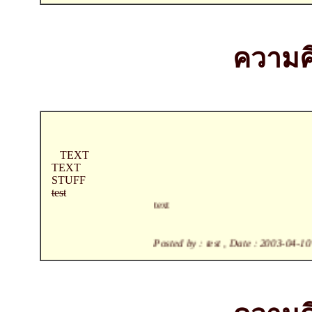
ความคิ
TEXT
TEXT
STUFF
test
text
Posted by : test , Date : 2003-04-10 , Time : 