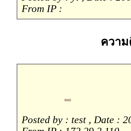
From IP :
ความคิ
test
Posted by : test , Date : 
From IP : 172.29.2.110