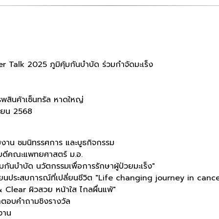
 Talk 2025 ภูมิคุ้มกันบำบัด ร่วมกำจัดมะเร็ง
พสินค้าเซ็นทรัล หาดใหญ่
ยายน 2568
่วมงาน ชมนิทรรศการ และบูธกิจกรรม
ณบดีคณะแพทยศาสตร์ ม.อ.
้มกันบำบัด นวัตกรรมเพื่อการรักษาผู้ป่วยมะเร็ง"
ยนประสบการณ์ที่เปลี่ยนชีวิต "Life changing journey in cancer
 Clear ผิวสวย หน้าใส ไกลผื่นแพ้"
ุกตอบคำถามชิงรางวัล
งาน