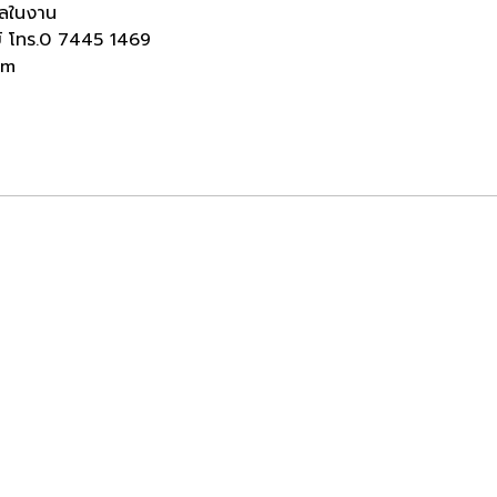
วัลในงาน
ย์ โทร.0 7445 1469
om