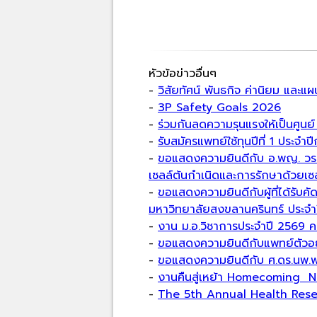
หัวข้อข่าวอื่นๆ
-
วิสัยทัศน์ พันธกิจ ค่านิยม แ
-
3P Safety Goals 2026
-
ร่วมกันลดความรุนแรงให้เป็นศ
-
รับสมัครแพทย์ใช้ทุนปีที่ 1 ประจ
-
ขอแสดงความยินดีกับ อ.พญ. วรรณ
เซลล์ต้นกำเนิดและการรักษาด้วยเ
-
ขอแสดงความยินดีกับผู้ที่ได้รับคั
มหาวิทยาลัยสงขลานครินทร์ ประจำ
-
งาน ม.อ.วิชาการประจำปี 2569
-
ขอแสดงความยินดีกับแพทย์ตัวอย
-
ขอแสดงความยินดีกับ ศ.ดร.นพ.
-
งานคืนสู่เหย้า Homecoming N
-
The 5th Annual Health Res